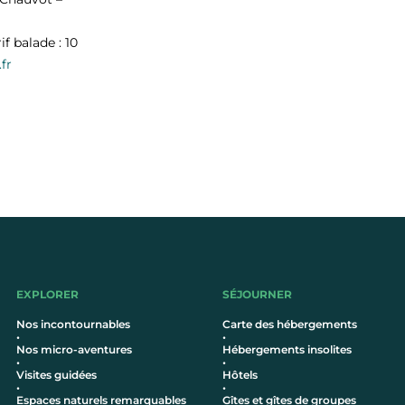
f balade : 10
fr
EXPLORER
SÉJOURNER
Nos incontournables
Carte des hébergements
•
•
Nos micro-aventures
Hébergements insolites
•
•
Visites guidées
Hôtel
s
•
•
Espaces naturels remarquables
Gîtes et gîtes de groupes