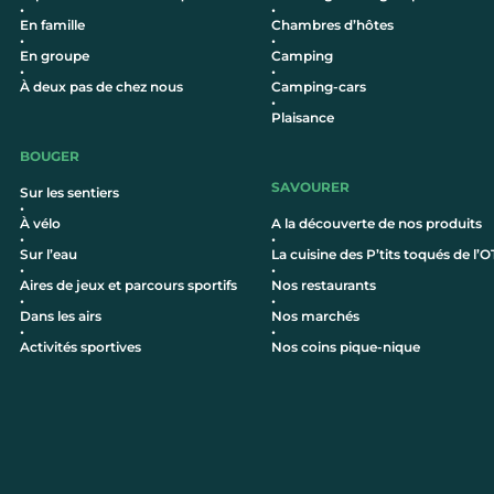
•
•
En famille
Chambres d’hôtes
•
•
En groupe
Camping
•
•
À deux pas de chez nous
Camping-cars
•
Plaisance
BOUGER
SAVOURER
Sur les sentiers
•
À vélo
A la découverte de nos produits
•
•
Sur l’eau
La cuisine des P’tits toqués de l’O
•
•
Aires de jeux et parcours sportifs
Nos restaurants
•
•
Dans les airs
Nos marchés
•
•
Activités sportives
Nos coins pique-nique