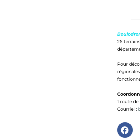
Boulodrome
26 terrain
départemen
Pour décou
régionales
fonctionn
Coordonn
1 route d
Courriel :