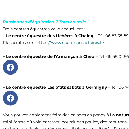
Passionnés d’équitation ? Tous en selle !
Trois centres équestres vous accueillent :
– Le centre équestre des Lichères à Chainq
– Tél. 06 83 35 8
Plus d’infos sur :
https://www.ecuriesdeslicheres.fr/
– Le centre équestre de l’Armançon à Chéu
– Tél. 0
6 58 01 86
– Le centre équestre Les p’tits sabots à Germigny
– Tél. 0
6 74
Vous pouvez également faire des balades en poney à
La natur
mini-ferme où voir, caresser, nourrir des poules, des moutons,
cochons, des lapins et des poneys (balades possibles) – Rue de