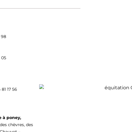
9 98
 05
 81 17 56
e à poney,
 des chèvres, des
 Chauvot –