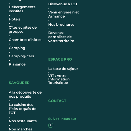
•
Bienvenue à l’OT
Hébergements
•
insolites
Venir en Serein et
•
Armance
Hôtel
s
•
•
Nos brochures
Gîtes et gîtes de
•
groupes
Devenez
•
complices de
Chambres d’hôtes
votre territoire
•
Camping
•
Camping-cars
ESPACE PRO
•
Plaisance
La taxe de séjour
•
VIT : Votre
Information
SAVOURER
Touristique
A la découverte de
nos produits
•
CONTACT
La cuisine des
P’tits toqués de
l’OT
•
Suivez- nous sur
Nos restaurants
•
Nos marchés