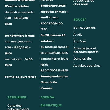
Horaires d’ouverture
À deux pas de
chez nous
d’ouverture 2026
D’avril à octobre
Jusqu’au 27 mars :
du lundi au samedi :
lundi et ven.
9:30 – 12:30/14:00 –
BOUGER
9:00-12:00/14:00-
18:30
Sur les sentiers
17:00
•
À vélo
Du 28 mars au 25
De novembre à mars
•
octobre :
Sur l’eau
lun, mer, jeu, sam :
•
du lundi au samedi
9:30 – 12:30/14:00 –
Aires de jeux et
parcours sportifs
8:30-11:30/15:15-19:15
18:00
•
Dans les airs
dimanches et jours
mar. et ven. : 14:00-
•
fériés
18:00
Activités sportives
8:30-11:30/16:15-19:15
Fermé pendant les
Fermé les jours fériés
fêtes de fin
d’année
SÉJOURNER
AGENDA
EN PRATIQUE
Carte des
hébergements