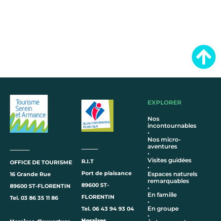
EXPLORER
Nos
incontournables
•
Nos micro-
aventures
•
Visites guidées
R.I.T
OFFICE DE TOURISME
•
Port de plaisance
Espaces naturels
16 Grande Rue
remarquables
89600 ST-
89600 ST-FLORENTIN
•
En famille
FLORENTIN
Tel. 03 86 35 11 86
•
En groupe
Tel. 06 43 94 93 04
•
Horaires