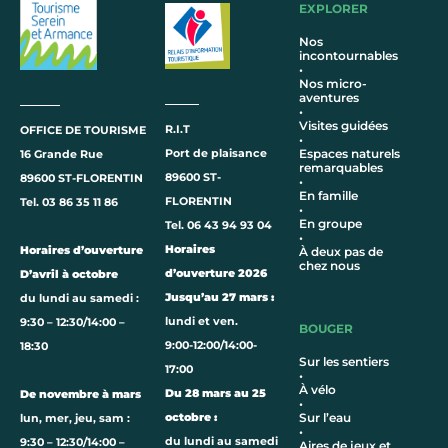
EXPLORER
Nos
incontournables
•
Nos micro-
aventures
•
Visites guidées
R.I.T
OFFICE DE TOURISME
•
Port de plaisance
Espaces naturels
16 Grande Rue
remarquables
89600 ST-
89600 ST-FLORENTIN
•
En famille
FLORENTIN
Tel. 03 86 35 11 86
•
En groupe
Tel. 06 43 94 93 04
•
Horaires
Horaires d’ouverture
À deux pas de
chez nous
d’ouverture 2026
D’avril à octobre
Jusqu’au 27 mars :
du lundi au samedi :
lundi et ven.
9:30 – 12:30/14:00 –
BOUGER
9:00-12:00/14:00-
18:30
Sur les sentiers
17:00
•
À vélo
Du 28 mars au 25
De novembre à mars
•
octobre :
Sur l’eau
lun, mer, jeu, sam :
•
du lundi au samedi
9:30 – 12:30/14:00 –
Aires de jeux et