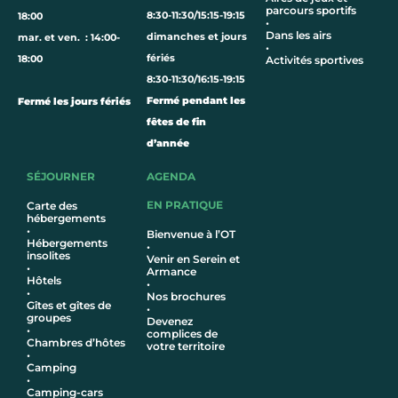
parcours sportifs
8:30-11:30/15:15-19:15
18:00
•
Dans les airs
dimanches et jours
mar. et ven. : 14:00-
•
fériés
18:00
Activités sportives
8:30-11:30/16:15-19:15
Fermé pendant les
Fermé les jours fériés
fêtes de fin
d’année
SÉJOURNER
AGENDA
EN PRATIQUE
Carte des
hébergements
•
Bienvenue à l’OT
Hébergements
•
insolites
Venir en Serein et
•
Armance
Hôtel
s
•
•
Nos brochures
Gîtes et gîtes de
•
groupes
Devenez
•
complices de
Chambres d’hôtes
votre territoire
•
Camping
•
Camping-cars