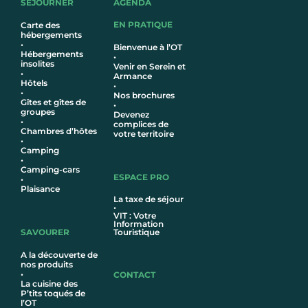
SÉJOURNER
AGENDA
EN PRATIQUE
Carte des
hébergements
•
Bienvenue à l’OT
Hébergements
•
insolites
Venir en Serein et
•
Armance
Hôtel
s
•
•
Nos brochures
Gîtes et gîtes de
•
groupes
Devenez
•
complices de
Chambres d’hôtes
votre territoire
•
Camping
•
Camping-cars
ESPACE PRO
•
Plaisance
La taxe de séjour
•
VIT : Votre
Information
SAVOURER
Touristique
A la découverte de
nos produits
•
CONTACT
La cuisine des
P’tits toqués de
l’OT