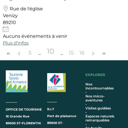
Rue de l'église
Venizy
89210
Aucuns évènements à venir
Plus d’infos
10
5
15
16
EXPLORER
Nos
incontournables
•
Nos micro-
aventures
•
Visites guidées
R.I.T
OFFICE DE TOURISME
•
Port de plaisance
Espaces naturels
16 Grande Rue
remarquables
89600 ST-
89600 ST-FLORENTIN
•