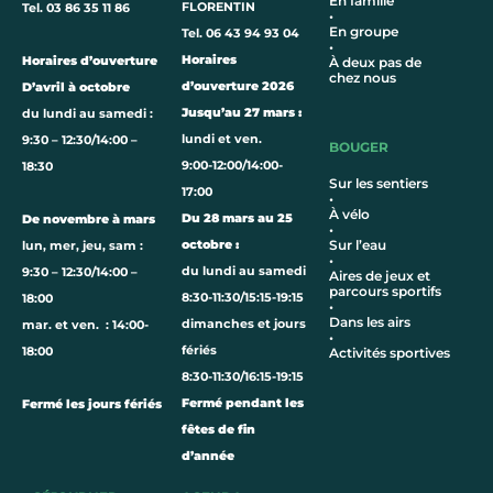
En famille
FLORENTIN
Tel. 03 86 35 11 86
•
En groupe
Tel. 06 43 94 93 04
•
Horaires
Horaires d’ouverture
À deux pas de
chez nous
d’ouverture 2026
D’avril à octobre
Jusqu’au 27 mars :
du lundi au samedi :
lundi et ven.
9:30 – 12:30/14:00 –
BOUGER
9:00-12:00/14:00-
18:30
Sur les sentiers
17:00
•
À vélo
Du 28 mars au 25
De novembre à mars
•
octobre :
Sur l’eau
lun, mer, jeu, sam :
•
du lundi au samedi
9:30 – 12:30/14:00 –
Aires de jeux et
parcours sportifs
8:30-11:30/15:15-19:15
18:00
•
Dans les airs
dimanches et jours
mar. et ven. : 14:00-
•
fériés
18:00
Activités sportives
8:30-11:30/16:15-19:15
Fermé pendant les
Fermé les jours fériés
fêtes de fin
d’année