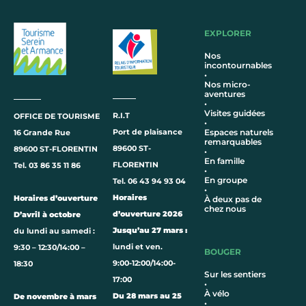
EXPLORER
Nos
incontournables
•
Nos micro-
aventures
•
Visites guidées
R.I.T
OFFICE DE TOURISME
•
Port de plaisance
Espaces naturels
16 Grande Rue
remarquables
89600 ST-
89600 ST-FLORENTIN
•
En famille
FLORENTIN
Tel. 03 86 35 11 86
•
En groupe
Tel. 06 43 94 93 04
•
Horaires
Horaires d’ouverture
À deux pas de
chez nous
d’ouverture 2026
D’avril à octobre
Jusqu’au 27 mars :
du lundi au samedi :
lundi et ven.
9:30 – 12:30/14:00 –
BOUGER
9:00-12:00/14:00-
18:30
Sur les sentiers
17:00
•
À vélo
Du 28 mars au 25
De novembre à mars
•