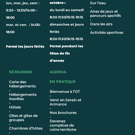
octobre :
Sur l’eau
lun, mer, jeu, sam :
•
du lundi au samedi
9:30 – 12:30/14:00 –
Aires de jeux et
parcours sportifs
8:30-11:30/15:15-19:15
18:00
•
Dans les airs
dimanches et jours
mar. et ven. : 14:00-
•
fériés
18:00
Activités sportives
8:30-11:30/16:15-19:15
Fermé pendant les
Fermé les jours fériés
fêtes de fin
d’année
SÉJOURNER
AGENDA
EN PRATIQUE
Carte des
hébergements
•
Bienvenue à l’OT
Hébergements
•
insolites
Venir en Serein et
•
Armance
Hôtel
s
•
•
Nos brochures
Gîtes et gîtes de
•
groupes
Devenez
•
complices de
Chambres d’hôtes
votre territoire
•