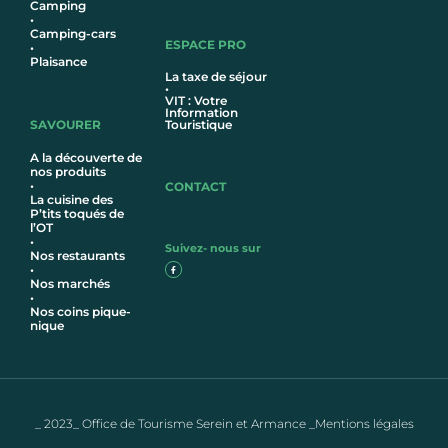
Camping
•
Camping-cars
ESPACE PRO
•
Plaisance
La taxe de séjour
•
VIT : Votre
Information
SAVOURER
Touristique
A la découverte de
nos produits
•
CONTACT
La cuisine des
P’tits toqués de
l’OT
•
Suivez- nous sur
Nos restaurants
•
Nos marchés
•
Nos coins pique-
nique
_ 2023_ Office de Tourisme Serein et Armance _Mentions légales