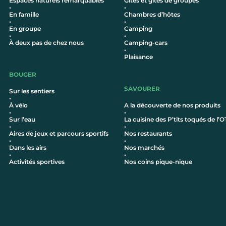
Espaces naturels remarquables
Gîtes et gîtes de groupes
•
•
En famille
Chambres d’hôtes
•
•
En groupe
Camping
•
•
À deux pas de chez nous
Camping-cars
•
Plaisance
BOUGER
SAVOURER
Sur les sentiers
•
À vélo
A la découverte de nos produits
•
•
Sur l’eau
La cuisine des P’tits toqués de l’O
•
•
Aires de jeux et parcours sportifs
Nos restaurants
•
•
Dans les airs
Nos marchés
•
•
Activités sportives
Nos coins pique-nique