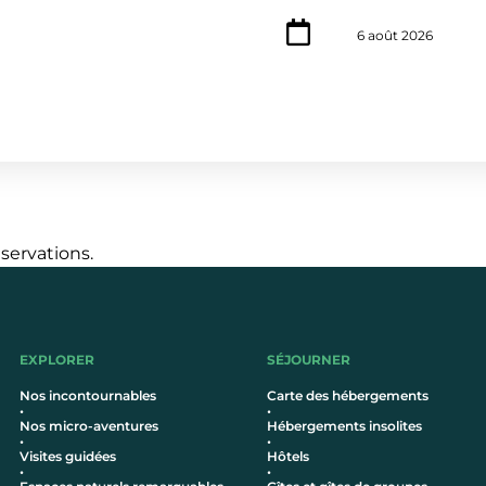
6 août 2026
éservations.
EXPLORER
SÉJOURNER
Nos incontournables
Carte des hébergements
•
•
Nos micro-aventures
Hébergements insolites
•
•
Visites guidées
Hôtel
s
•
•