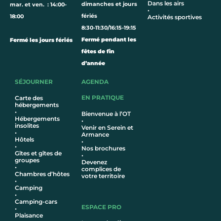
Dans les airs
dimanches et jours
mar. et ven. : 14:00-
•
fériés
18:00
Activités sportives
8:30-11:30/16:15-19:15
Fermé pendant les
Fermé les jours fériés
fêtes de fin
d’année
SÉJOURNER
AGENDA
EN PRATIQUE
Carte des
hébergements
•
Bienvenue à l’OT
Hébergements
•
insolites
Venir en Serein et
•
Armance
Hôtel
s
•
•
Nos brochures
Gîtes et gîtes de
•
groupes
Devenez
•
complices de
Chambres d’hôtes
votre territoire
•
Camping
•
Camping-cars
ESPACE PRO
•
Plaisance