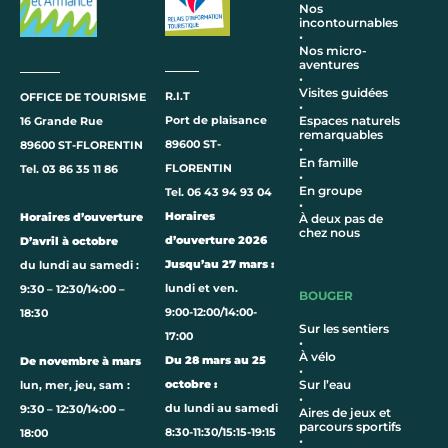
Nos
incontournables
•
Nos micro-
aventures
•
Visites guidées
R.I.T
OFFICE DE TOURISME
•
Port de plaisance
Espaces naturels
16 Grande Rue
remarquables
89600 ST-
89600 ST-FLORENTIN
•
En famille
FLORENTIN
Tel. 03 86 35 11 86
•
En groupe
Tel. 06 43 94 93 04
•
Horaires
Horaires d’ouverture
À deux pas de
chez nous
d’ouverture 2026
D’avril à octobre
Jusqu’au 27 mars :
du lundi au samedi :
lundi et ven.
9:30 – 12:30/14:00 –
BOUGER
9:00-12:00/14:00-
18:30
Sur les sentiers
17:00
•
À vélo
Du 28 mars au 25
De novembre à mars
•
octobre :
Sur l’eau
lun, mer, jeu, sam :
•
du lundi au samedi
9:30 – 12:30/14:00 –
Aires de jeux et
parcours sportifs
8:30-11:30/15:15-19:15
18:00
•