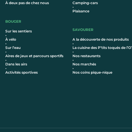
À deux pas de chez nous
Camping-cars
•
Plaisance
BOUGER
SAVOURER
Sur les sentiers
•
À vélo
A la découverte de nos produits
•
•
Sur l’eau
La cuisine des P’tits toqués de l’O
•
•
Aires de jeux et parcours sportifs
Nos restaurants
•
•
Dans les airs
Nos marchés
•
•
Activités sportives
Nos coins pique-nique