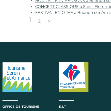
BOURVIL EN CHANSONS à Brienon su
CONCERT CLASSIQUE à Saint-Florenti
FESTIVAL EN OTHE à Brienon sur Arm
1
2
OFFICE DE TOURISME
R.I.T