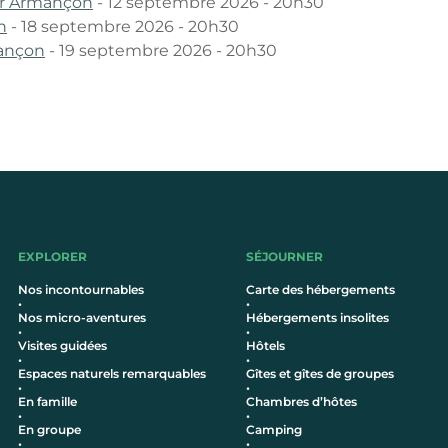
r Armançon
- 12 septembre 2026 - 20h30
n
- 18 septembre 2026 - 20h30
ançon
- 19 septembre 2026 - 20h30
EXPLORER
SÉJOURNER
Nos incontournables
Carte des hébergements
•
•
Nos micro-aventures
Hébergements insolites
•
•
Visites guidées
Hôtel
s
•
•
Espaces naturels remarquables
Gîtes et gîtes de groupes
•
•
En famille
Chambres d’hôtes
•
•
En groupe
Camping
•
•