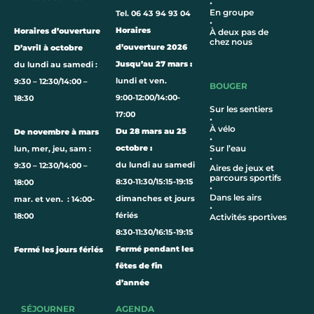
•
En groupe
Tel. 06 43 94 93 04
•
Horaires
Horaires d’ouverture
À deux pas de
chez nous
d’ouverture 2026
D’avril à octobre
Jusqu’au 27 mars :
du lundi au samedi :
lundi et ven.
9:30 – 12:30/14:00 –
BOUGER
9:00-12:00/14:00-
18:30
Sur les sentiers
17:00
•
À vélo
Du 28 mars au 25
De novembre à mars
•
octobre :
Sur l’eau
lun, mer, jeu, sam :
•
du lundi au samedi
9:30 – 12:30/14:00 –
Aires de jeux et
parcours sportifs
8:30-11:30/15:15-19:15
18:00
•
Dans les airs
dimanches et jours
mar. et ven. : 14:00-
•
fériés
18:00
Activités sportives
8:30-11:30/16:15-19:15
Fermé pendant les
Fermé les jours fériés
fêtes de fin
d’année
SÉJOURNER
AGENDA