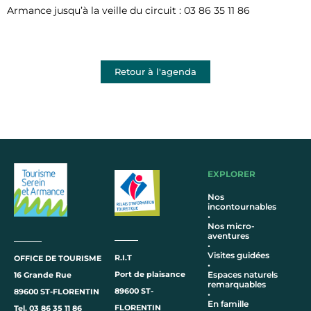
Armance jusqu’à la veille du circuit : 03 86 35 11 86
Retour à l'agenda
EXPLORER
Nos
incontournables
•
Nos micro-
aventures
•
Visites guidées
R.I.T
OFFICE DE TOURISME
•
Port de plaisance
Espaces naturels
16 Grande Rue
remarquables
89600 ST-
89600 ST-FLORENTIN
•
En famille
FLORENTIN
Tel. 03 86 35 11 86