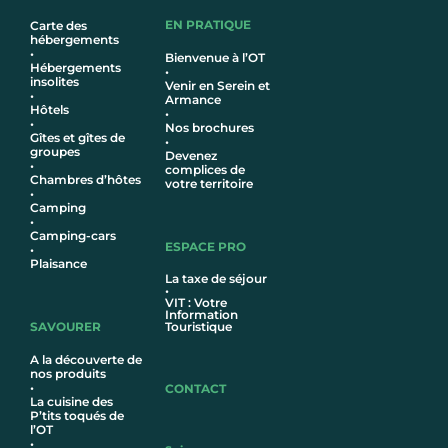
EN PRATIQUE
Carte des
hébergements
•
Bienvenue à l’OT
Hébergements
•
insolites
Venir en Serein et
•
Armance
Hôtel
s
•
•
Nos brochures
Gîtes et gîtes de
•
groupes
Devenez
•
complices de
Chambres d’hôtes
votre territoire
•
Camping
•
Camping-cars
ESPACE PRO
•
Plaisance
La taxe de séjour
•
VIT : Votre
Information
SAVOURER
Touristique
A la découverte de
nos produits
•
CONTACT
La cuisine des
P’tits toqués de
l’OT
•