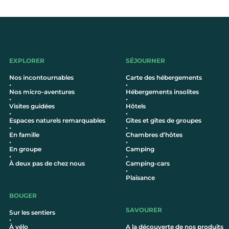
EXPLORER
SÉJOURNER
Nos incontournables
Carte des hébergements
•
•
Nos micro-aventures
Hébergements insolites
•
•
Visites guidées
Hôtel
s
•
•
Espaces naturels remarquables
Gîtes et gîtes de groupes
•
•
En famille
Chambres d’hôtes
•
•
En groupe
Camping
•
•
À deux pas de chez nous
Camping-cars
•
Plaisance
BOUGER
SAVOURER
Sur les sentiers
•
À vélo
A la découverte de nos produits