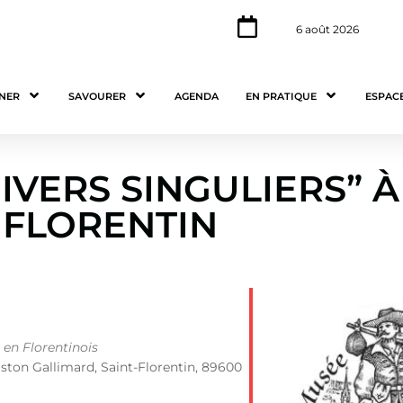
6 août 2026
NER
SAVOURER
AGENDA
EN PRATIQUE
ESPAC
IVERS SINGULIERS” À
FLORENTIN
en Florentinois
ston Gallimard, Saint-Florentin, 89600