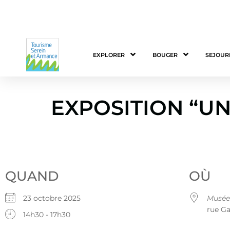
EXPLORER
BOUGER
SEJOUR
EXPOSITION “UN
QUAND
OÙ
23 octobre 2025
Musée 
rue Ga
14h30 - 17h30