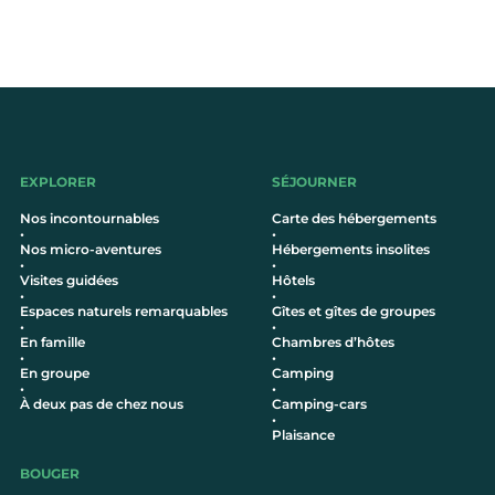
EXPLORER
SÉJOURNER
Nos incontournables
Carte des hébergements
•
•
Nos micro-aventures
Hébergements insolites
•
•
Visites guidées
Hôtel
s
•
•
Espaces naturels remarquables
Gîtes et gîtes de groupes
•
•
En famille
Chambres d’hôtes
•
•
En groupe
Camping
•
•
À deux pas de chez nous
Camping-cars
•
Plaisance
BOUGER