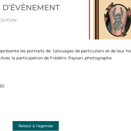
E D’ÉVÈNEMENT
iCalendar
Office 365
OSITION
résente les portraits de tatouages de particuliers et de leur hist
Avec la participation de Frédéric Paysan, photographe.
h30
Retour à l'agenda