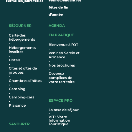
Fermé pendant les
Fermé les jours fériés
fêtes de fin
d’année
SÉJOURNER
AGENDA
EN PRATIQUE
Carte des
hébergements
•
Bienvenue à l’OT
Hébergements
•
insolites
Venir en Serein et
•
Armance
Hôtel
s
•
•
Nos brochures
Gîtes et gîtes de
•
groupes
Devenez
•
complices de
Chambres d’hôtes
votre territoire
•
Camping
•
Camping-cars
ESPACE PRO
•
Plaisance
La taxe de séjour
•
VIT : Votre
Information
SAVOURER
Touristique