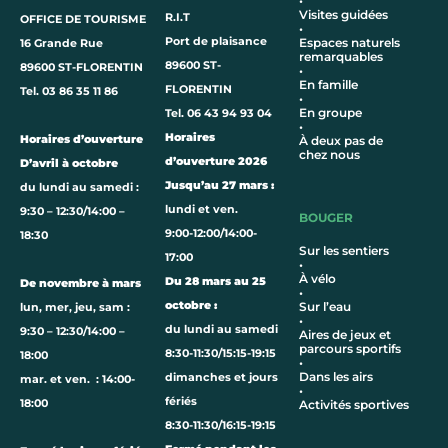
•
Visites guidées
R.I.T
OFFICE DE TOURISME
•
Port de plaisance
Espaces naturels
16 Grande Rue
remarquables
89600 ST-
89600 ST-FLORENTIN
•
En famille
FLORENTIN
Tel. 03 86 35 11 86
•
En groupe
Tel. 06 43 94 93 04
•
Horaires
Horaires d’ouverture
À deux pas de
chez nous
d’ouverture 2026
D’avril à octobre
Jusqu’au 27 mars :
du lundi au samedi :
lundi et ven.
9:30 – 12:30/14:00 –
BOUGER
9:00-12:00/14:00-
18:30
Sur les sentiers
17:00
•
À vélo
Du 28 mars au 25
De novembre à mars
•
octobre :
Sur l’eau
lun, mer, jeu, sam :
•
du lundi au samedi
9:30 – 12:30/14:00 –
Aires de jeux et
parcours sportifs
8:30-11:30/15:15-19:15
18:00
•
Dans les airs
dimanches et jours
mar. et ven. : 14:00-
•
fériés
18:00
Activités sportives
8:30-11:30/16:15-19:15