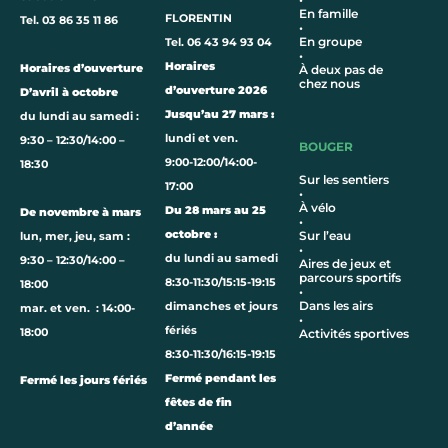
En famille
FLORENTIN
Tel. 03 86 35 11 86
•
En groupe
Tel. 06 43 94 93 04
•
Horaires
Horaires d’ouverture
À deux pas de
chez nous
d’ouverture 2026
D’avril à octobre
Jusqu’au 27 mars :
du lundi au samedi :
lundi et ven.
9:30 – 12:30/14:00 –
BOUGER
9:00-12:00/14:00-
18:30
Sur les sentiers
17:00
•
À vélo
Du 28 mars au 25
De novembre à mars
•
octobre :
Sur l’eau
lun, mer, jeu, sam :
•
du lundi au samedi
9:30 – 12:30/14:00 –
Aires de jeux et
parcours sportifs
8:30-11:30/15:15-19:15
18:00
•
Dans les airs
dimanches et jours
mar. et ven. : 14:00-
•
fériés
18:00
Activités sportives
8:30-11:30/16:15-19:15
Fermé pendant les
Fermé les jours fériés
fêtes de fin
d’année