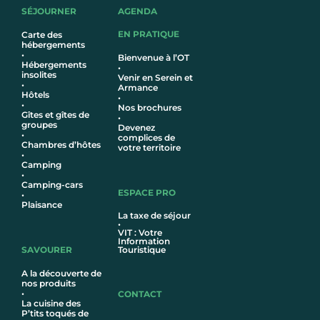
SÉJOURNER
AGENDA
EN PRATIQUE
Carte des
hébergements
•
Bienvenue à l’OT
Hébergements
•
insolites
Venir en Serein et
•
Armance
Hôtel
s
•
•
Nos brochures
Gîtes et gîtes de
•
groupes
Devenez
•
complices de
Chambres d’hôtes
votre territoire
•
Camping
•
Camping-cars
ESPACE PRO
•
Plaisance
La taxe de séjour
•
VIT : Votre
Information
SAVOURER
Touristique
A la découverte de
nos produits
•
CONTACT
La cuisine des
P’tits toqués de