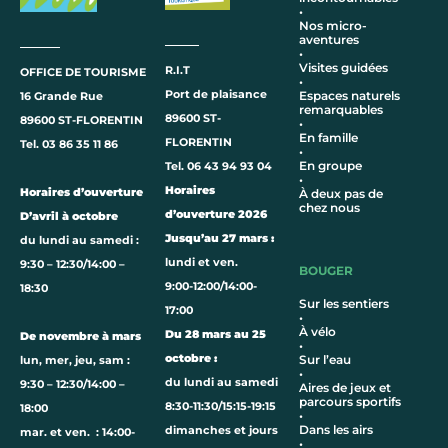
•
Nos micro-
aventures
•
Visites guidées
R.I.T
OFFICE DE TOURISME
•
Port de plaisance
Espaces naturels
16 Grande Rue
remarquables
89600 ST-
89600 ST-FLORENTIN
•
En famille
FLORENTIN
Tel. 03 86 35 11 86
•
En groupe
Tel. 06 43 94 93 04
•
Horaires
Horaires d’ouverture
À deux pas de
chez nous
d’ouverture 2026
D’avril à octobre
Jusqu’au 27 mars :
du lundi au samedi :
lundi et ven.
9:30 – 12:30/14:00 –
BOUGER
9:00-12:00/14:00-
18:30
Sur les sentiers
17:00
•
À vélo
Du 28 mars au 25
De novembre à mars
•
octobre :
Sur l’eau
lun, mer, jeu, sam :
•
du lundi au samedi
9:30 – 12:30/14:00 –
Aires de jeux et
parcours sportifs
8:30-11:30/15:15-19:15
18:00
•
Dans les airs
dimanches et jours
mar. et ven. : 14:00-
•