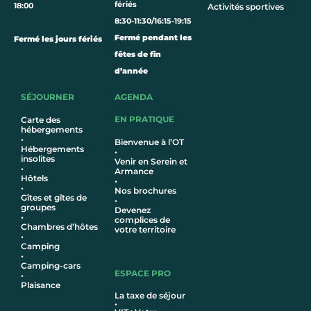
fériés
18:00
Activités sportives
8:30-11:30/16:15-19:15
Fermé pendant les
Fermé les jours fériés
fêtes de fin
d’année
SÉJOURNER
AGENDA
EN PRATIQUE
Carte des
hébergements
•
Bienvenue à l’OT
Hébergements
•
insolites
Venir en Serein et
•
Armance
Hôtel
s
•
•
Nos brochures
Gîtes et gîtes de
•
groupes
Devenez
•
complices de
Chambres d’hôtes
votre territoire
•
Camping
•
Camping-cars
ESPACE PRO
•
Plaisance
La taxe de séjour
•