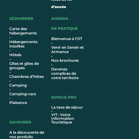
d’année
SÉJOURNER
AGENDA
EN PRATIQUE
Carte des
hébergements
•
Bienvenue à l’OT
Hébergements
•
insolites
Venir en Serein et
•
Armance
Hôtel
s
•
•
Nos brochures
Gîtes et gîtes de
•
groupes
Devenez
•
complices de
Chambres d’hôtes
votre territoire
•
Camping
•
Camping-cars
ESPACE PRO
•
Plaisance
La taxe de séjour
•
VIT : Votre
Information
SAVOURER
Touristique
A la découverte de
nos produits