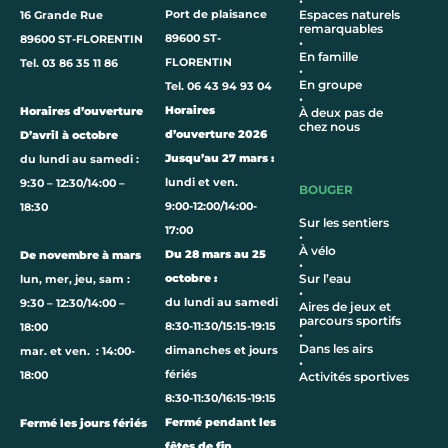
•
Port de plaisance
Espaces naturels
16 Grande Rue
remarquables
89600 ST-
89600 ST-FLORENTIN
•
En famille
FLORENTIN
Tel. 03 86 35 11 86
•
En groupe
Tel. 06 43 94 93 04
•
Horaires
Horaires d’ouverture
À deux pas de
chez nous
d’ouverture 2026
D’avril à octobre
Jusqu’au 27 mars :
du lundi au samedi :
lundi et ven.
9:30 – 12:30/14:00 –
BOUGER
9:00-12:00/14:00-
18:30
Sur les sentiers
17:00
•
À vélo
Du 28 mars au 25
De novembre à mars
•
octobre :
Sur l’eau
lun, mer, jeu, sam :
•
du lundi au samedi
9:30 – 12:30/14:00 –
Aires de jeux et
parcours sportifs
8:30-11:30/15:15-19:15
18:00
•
Dans les airs
dimanches et jours
mar. et ven. : 14:00-
•
fériés
18:00
Activités sportives
8:30-11:30/16:15-19:15
Fermé pendant les
Fermé les jours fériés
fêtes de fin