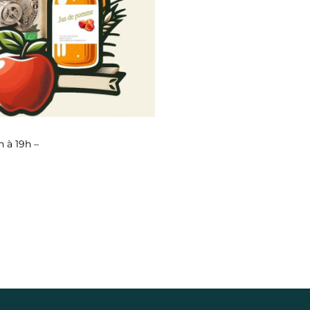
Outlook Live
h à 19h –