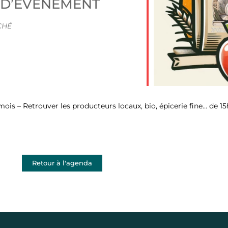
 D’ÉVÈNEMENT
iCalendar
Office 365
CHÉ
is – Retrouver les producteurs locaux, bio, épicerie fine… de 15
Retour à l'agenda