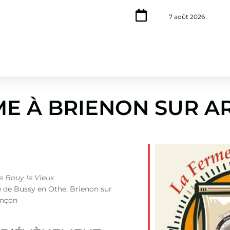
7 août 2026
ME À BRIENON SUR 
 Bouy le Vieux
 de Bussy en Othe, Brienon sur
nçon