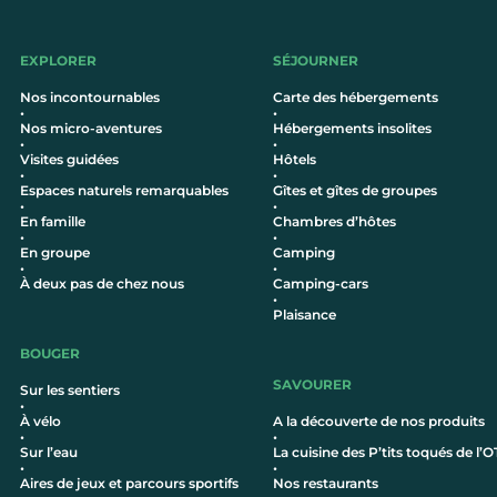
EXPLORER
SÉJOURNER
Nos incontournables
Carte des hébergements
•
•
Nos micro-aventures
Hébergements insolites
•
•
Visites guidées
Hôtel
s
•
•
Espaces naturels remarquables
Gîtes et gîtes de groupes
•
•
En famille
Chambres d’hôtes
•
•
En groupe
Camping
•
•
À deux pas de chez nous
Camping-cars
•
Plaisance
BOUGER
SAVOURER
Sur les sentiers
•
À vélo
A la découverte de nos produits
•
•
Sur l’eau
La cuisine des P’tits toqués de l’O
•
•
Aires de jeux et parcours sportifs
Nos restaurants