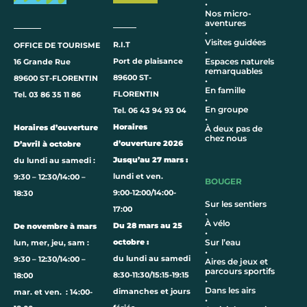
•
Nos micro-
aventures
•
Visites guidées
R.I.T
OFFICE DE TOURISME
•
Port de plaisance
Espaces naturels
16 Grande Rue
remarquables
89600 ST-
89600 ST-FLORENTIN
•
En famille
FLORENTIN
Tel. 03 86 35 11 86
•
En groupe
Tel. 06 43 94 93 04
•
Horaires
Horaires d’ouverture
À deux pas de
chez nous
d’ouverture 2026
D’avril à octobre
Jusqu’au 27 mars :
du lundi au samedi :
lundi et ven.
9:30 – 12:30/14:00 –
BOUGER
9:00-12:00/14:00-
18:30
Sur les sentiers
17:00
•
À vélo
Du 28 mars au 25
De novembre à mars
•
octobre :
Sur l’eau
lun, mer, jeu, sam :
•
du lundi au samedi
9:30 – 12:30/14:00 –
Aires de jeux et
parcours sportifs
8:30-11:30/15:15-19:15
18:00
•
Dans les airs
dimanches et jours
mar. et ven. : 14:00-
•