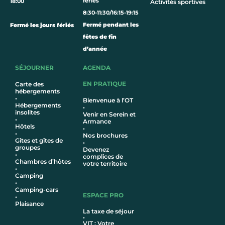
fériés
18:00
Activités sportives
8:30-11:30/16:15-19:15
Fermé pendant les
Fermé les jours fériés
fêtes de fin
d’année
SÉJOURNER
AGENDA
EN PRATIQUE
Carte des
hébergements
•
Bienvenue à l’OT
Hébergements
•
insolites
Venir en Serein et
•
Armance
Hôtel
s
•
•
Nos brochures
Gîtes et gîtes de
•
groupes
Devenez
•
complices de
Chambres d’hôtes
votre territoire
•
Camping
•
Camping-cars
ESPACE PRO
•
Plaisance
La taxe de séjour
•
VIT : Votre