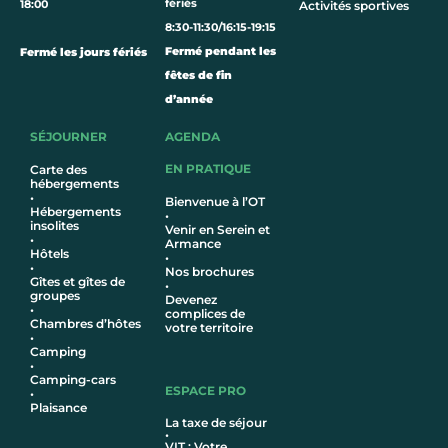
fériés
18:00
Activités sportives
8:30-11:30/16:15-19:15
Fermé pendant les
Fermé les jours fériés
fêtes de fin
d’année
SÉJOURNER
AGENDA
EN PRATIQUE
Carte des
hébergements
•
Bienvenue à l’OT
Hébergements
•
insolites
Venir en Serein et
•
Armance
Hôtel
s
•
•
Nos brochures
Gîtes et gîtes de
•
groupes
Devenez
•
complices de
Chambres d’hôtes
votre territoire
•
Camping
•
Camping-cars
ESPACE PRO
•
Plaisance
La taxe de séjour
•
VIT : Votre