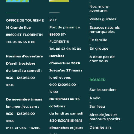
•
Nos micro-
aventures
•
Visites guidées
R.I.T
OFFICE DE TOURISME
•
Port de plaisance
Espaces naturels
16 Grande Rue
remarquables
89600 ST-
89600 ST-FLORENTIN
•
En famille
FLORENTIN
Tel. 03 86 35 11 86
•
En groupe
Tel. 06 43 94 93 04
•
Horaires
Horaires d’ouverture
À deux pas de
chez nous
d’ouverture 2026
D’avril à octobre
Jusqu’au 27 mars :
du lundi au samedi :
lundi et ven.
9:30 – 12:30/14:00 –
BOUGER
9:00-12:00/14:00-
18:30
Sur les sentiers
17:00
•
À vélo
Du 28 mars au 25
De novembre à mars
•
octobre :
Sur l’eau
lun, mer, jeu, sam :
•
du lundi au samedi
9:30 – 12:30/14:00 –
Aires de jeux et
parcours sportifs
8:30-11:30/15:15-19:15
18:00
•
Dans les airs
dimanches et jours
mar. et ven. : 14:00-
•