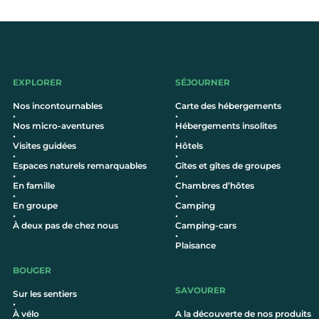
EXPLORER
SÉJOURNER
Nos incontournables
Carte des hébergements
•
•
Nos micro-aventures
Hébergements insolites
•
•
Visites guidées
Hôtel
s
•
•
Espaces naturels remarquables
Gîtes et gîtes de groupes
•
•
En famille
Chambres d’hôtes
•
•
En groupe
Camping
•
•
À deux pas de chez nous
Camping-cars
•
Plaisance
BOUGER
SAVOURER
Sur les sentiers
•
À vélo
A la découverte de nos produits