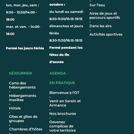
•
octobre :
Sur l’eau
lun, mer, jeu, sam :
•
du lundi au samedi
9:30 – 12:30/14:00 –
Aires de jeux et
parcours sportifs
8:30-11:30/15:15-19:15
18:00
•
Dans les airs
dimanches et jours
mar. et ven. : 14:00-
•
fériés
18:00
Activités sportives
8:30-11:30/16:15-19:15
Fermé pendant les
Fermé les jours fériés
fêtes de fin
d’année
SÉJOURNER
AGENDA
EN PRATIQUE
Carte des
hébergements
•
Bienvenue à l’OT
Hébergements
•
insolites
Venir en Serein et
•
Armance
Hôtel
s
•
•
Nos brochures
Gîtes et gîtes de
•
groupes
Devenez
•
complices de
Chambres d’hôtes
votre territoire
•