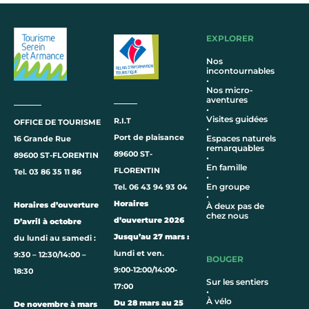
EXPLORER
Nos
incontournables
•
Nos micro-
aventures
•
Visites guidées
R.I.T
OFFICE DE TOURISME
•
Port de plaisance
Espaces naturels
16 Grande Rue
remarquables
89600 ST-
89600 ST-FLORENTIN
•
En famille
FLORENTIN
Tel. 03 86 35 11 86
•
En groupe
Tel. 06 43 94 93 04
•
Horaires
Horaires d’ouverture
À deux pas de
chez nous
d’ouverture 2026
D’avril à octobre
Jusqu’au 27 mars :
du lundi au samedi :
lundi et ven.
9:30 – 12:30/14:00 –
BOUGER
9:00-12:00/14:00-
18:30
Sur les sentiers
17:00
•
À vélo
Du 28 mars au 25
De novembre à mars