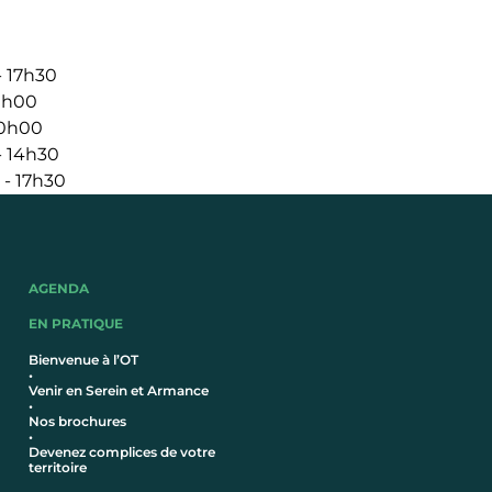
- 17h30
10h00
10h00
- 14h30
 - 17h30
AGENDA
EN PRATIQUE
Bienvenue à l’OT
•
Venir en Serein et Armance
•
Nos brochures
•
Devenez complices de votre
territoire