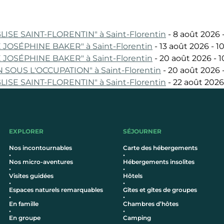
ISE SAINT-FLORENTIN" à Saint-Florentin
- 8 août 2026 
JOSÉPHINE BAKER" à Saint-Florentin
- 13 août 2026 - 
JOSÉPHINE BAKER" à Saint-Florentin
- 20 août 2026 - 
SOUS L'OCCUPATION" à Saint-Florentin
- 20 août 2026 
ISE SAINT-FLORENTIN" à Saint-Florentin
- 22 août 2026
EXPLORER
SÉJOURNER
Nos incontournables
Carte des hébergements
•
•
Nos micro-aventures
Hébergements insolites
•
•
Visites guidées
Hôtel
s
•
•
Espaces naturels remarquables
Gîtes et gîtes de groupes
•
•
En famille
Chambres d’hôtes
•
•
En groupe
Camping