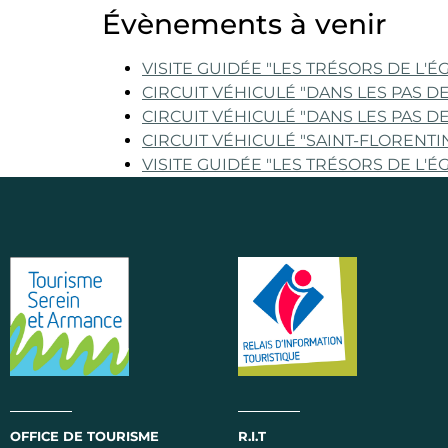
Évènements à venir
VISITE GUIDÉE "LES TRÉSORS DE L'ÉGL
CIRCUIT VÉHICULÉ "DANS LES PAS DE 
CIRCUIT VÉHICULÉ "DANS LES PAS DE 
CIRCUIT VÉHICULÉ "SAINT-FLORENTIN 
VISITE GUIDÉE "LES TRÉSORS DE L'ÉGL
OFFICE DE TOURISME
R.I.T