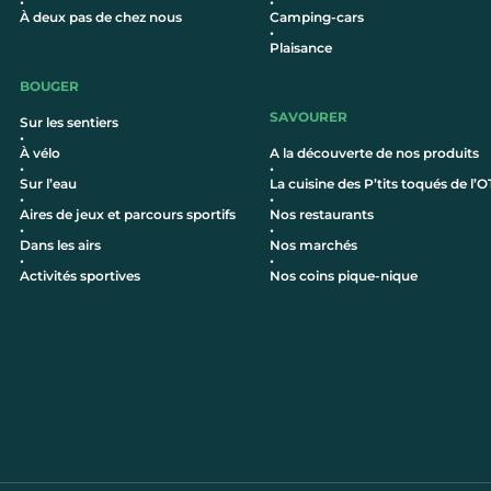
•
•
À deux pas de chez nous
Camping-cars
•
Plaisance
BOUGER
SAVOURER
Sur les sentiers
•
À vélo
A la découverte de nos produits
•
•
Sur l’eau
La cuisine des P’tits toqués de l’O
•
•
Aires de jeux et parcours sportifs
Nos restaurants
•
•
Dans les airs
Nos marchés
•
•
Activités sportives
Nos coins pique-nique