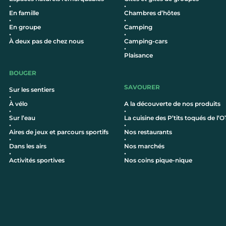
•
•
En famille
Chambres d’hôtes
•
•
En groupe
Camping
•
•
À deux pas de chez nous
Camping-cars
•
Plaisance
BOUGER
SAVOURER
Sur les sentiers
•
À vélo
A la découverte de nos produits
•
•
Sur l’eau
La cuisine des P’tits toqués de l’O
•
•
Aires de jeux et parcours sportifs
Nos restaurants
•
•
Dans les airs
Nos marchés
•
•
Activités sportives
Nos coins pique-nique