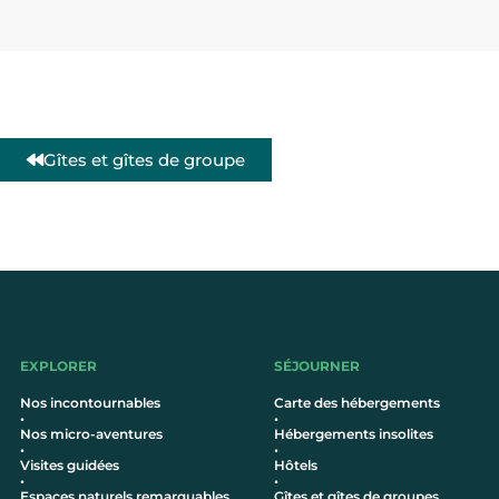
Gîtes et gîtes de groupe
EXPLORER
SÉJOURNER
Nos incontournables
Carte des hébergements
•
•
Nos micro-aventures
Hébergements insolites
•
•
Visites guidées
Hôtel
s
•
•
Espaces naturels remarquables
Gîtes et gîtes de groupes