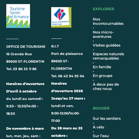
EXPLORER
Nos
incontournables
•
Nos micro-
aventures
•
Visites guidées
R.I.T
OFFICE DE TOURISME
•
Port de plaisance
Espaces naturels
16 Grande Rue
remarquables
89600 ST-
89600 ST-FLORENTIN
•
En famille
FLORENTIN
Tel. 03 86 35 11 86
•
En groupe
Tel. 06 43 94 93 04
•
Horaires
Horaires d’ouverture
À deux pas de
chez nous
d’ouverture 2026
D’avril à octobre
Jusqu’au 27 mars :
du lundi au samedi :
lundi et ven.
9:30 – 12:30/14:00 –
BOUGER
9:00-12:00/14:00-
18:30
Sur les sentiers
17:00
•
À vélo
Du 28 mars au 25
De novembre à mars
•
octobre :
Sur l’eau
lun, mer, jeu, sam :