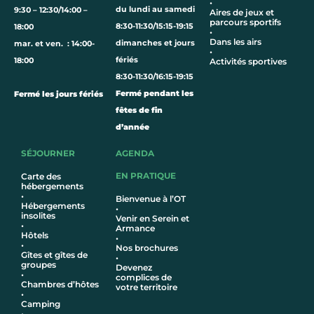
•
du lundi au samedi
9:30 – 12:30/14:00 –
Aires de jeux et
parcours sportifs
8:30-11:30/15:15-19:15
18:00
•
Dans les airs
dimanches et jours
mar. et ven. : 14:00-
•
fériés
18:00
Activités sportives
8:30-11:30/16:15-19:15
Fermé pendant les
Fermé les jours fériés
fêtes de fin
d’année
SÉJOURNER
AGENDA
EN PRATIQUE
Carte des
hébergements
•
Bienvenue à l’OT
Hébergements
•
insolites
Venir en Serein et
•
Armance
Hôtel
s
•
•
Nos brochures
Gîtes et gîtes de
•
groupes
Devenez
•
complices de
Chambres d’hôtes
votre territoire
•
Camping
•