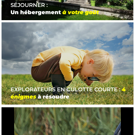
SÉJOURNER :
Un hébergement
à votre goût
EXPLORATEURS EN CULOTTE COURTE :
4
énigmes
à résoudre