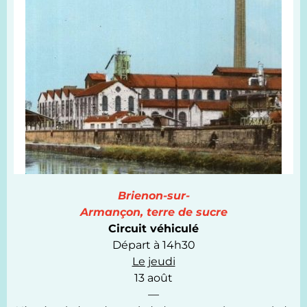
Brienon-sur-
Armançon, terre de sucre
Circuit véhiculé
Départ à 14h30
Le jeudi
13 août
—