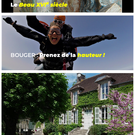
e
Le
Beau XVI
siècle
BOUGER :
Prenez de la
hauteur !