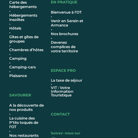
EN PRATIQUE
Carte des
hébergements
•
Bienvenue à l’OT
Hébergements
•
insolites
Venir en Serein et
•
Armance
Hôtel
s
•
•
Nos brochures
Gîtes et gîtes de
•
groupes
Devenez
•
complices de
Chambres d’hôtes
votre territoire
•
Camping
•
Camping-cars
ESPACE PRO
•
Plaisance
La taxe de séjour
•
VIT : Votre
Information
SAVOURER
Touristique
A la découverte de
nos produits
•
CONTACT
La cuisine des
P’tits toqués de
l’OT
•
Suivez- nous sur
Nos restaurants