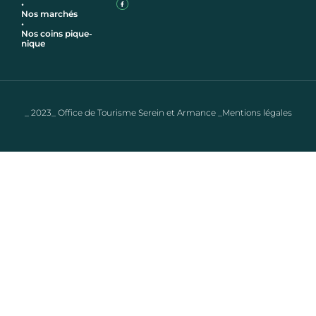
•
Nos marchés
•
Nos coins pique-
nique
_ 2023_ Office de Tourisme Serein et Armance _Mentions légales