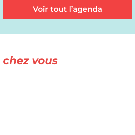
Voir tout l’agenda
BIENVENUE
chez vous
_______
Entre Champagne et Bourgogne, à quelques
encablures de Paris, Serein et Armance est un paradis
pour les amoureux de nature. Ce pays d’eau et de
forêt vous dévoile ses pépites autour de Saint-
Florentin, sa cité de caractère. Patrimoine, paysages,
produits gourmets, hébergements atypiques : tout
ici vous permettra de vous ressourcer.
À bientôt !