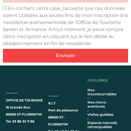
En cochant cette case, j'accepte que ces données
soient utilisées aux seules fins de mon inscription à la
newsletter événementielle de l'Office de Tourisme
Serein et Armance. À tout moment, je peux rompre
cette inscription en cliquant sur le lien dédié au
désabonnement en fin de newsletter.
Envoyer
EXPLORER
Nos
incontournables
•
OFFICE DE TOURISME
Nos micro-
R.I.T
aventures
16 Grande Rue
Port de plaisance
•
89600 ST-FLORENTIN
Visites guidées
89600 ST-
•
Tel. 03 86 35 11 86
Espaces naturels
FLORENTIN
remarquables
•