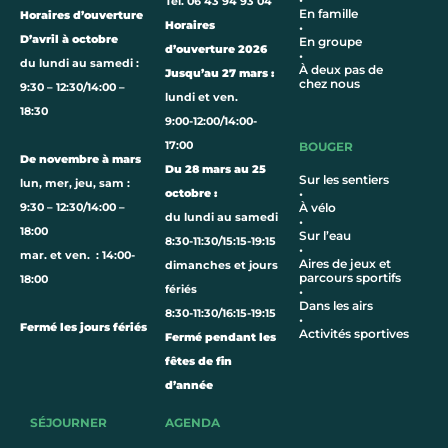
Tel. 06 43 94 93 04
En famille
Horaires d’ouverture
Horaires
•
D’avril à octobre
En groupe
d’ouverture 2026
•
du lundi au samedi :
À deux pas de
Jusqu’au 27 mars :
chez nous
9:30 – 12:30/14:00 –
lundi et ven.
18:30
9:00-12:00/14:00-
17:00
BOUGER
De novembre à mars
Du 28 mars au 25
Sur les sentiers
lun, mer, jeu, sam :
octobre :
•
9:30 – 12:30/14:00 –
À vélo
du lundi au samedi
•
18:00
Sur l’eau
8:30-11:30/15:15-19:15
•
mar. et ven. : 14:00-
Aires de jeux et
dimanches et jours
parcours sportifs
18:00
fériés
•
Dans les airs
8:30-11:30/16:15-19:15
•
Fermé les jours fériés
Activités sportives
Fermé pendant les
fêtes de fin
d’année
SÉJOURNER
AGENDA