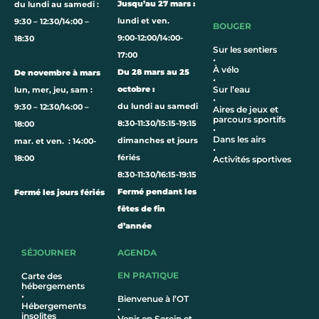
Jusqu’au 27 mars :
du lundi au samedi :
lundi et ven.
9:30 – 12:30/14:00 –
BOUGER
9:00-12:00/14:00-
18:30
Sur les sentiers
17:00
•
À vélo
Du 28 mars au 25
De novembre à mars
•
octobre :
Sur l’eau
lun, mer, jeu, sam :
•
du lundi au samedi
9:30 – 12:30/14:00 –
Aires de jeux et
parcours sportifs
8:30-11:30/15:15-19:15
18:00
•
Dans les airs
dimanches et jours
mar. et ven. : 14:00-
•
fériés
18:00
Activités sportives
8:30-11:30/16:15-19:15
Fermé pendant les
Fermé les jours fériés
fêtes de fin
d’année
SÉJOURNER
AGENDA
EN PRATIQUE
Carte des
hébergements
•
Bienvenue à l’OT
Hébergements
•
insolites
Venir en Serein et