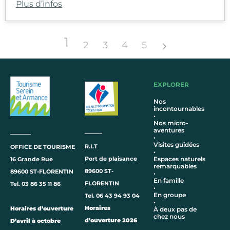
Plus d’infos
1
2
3
4
5
EXPLORER
Nos
incontournables
•
Nos micro-
aventures
•
Visites guidées
R.I.T
OFFICE DE TOURISME
•
Port de plaisance
Espaces naturels
16 Grande Rue
remarquables
89600 ST-
89600 ST-FLORENTIN
•
En famille
FLORENTIN
Tel. 03 86 35 11 86
•
En groupe
Tel. 06 43 94 93 04
•
Horaires
Horaires d’ouverture
À deux pas de
chez nous
d’ouverture 2026
D’avril à octobre