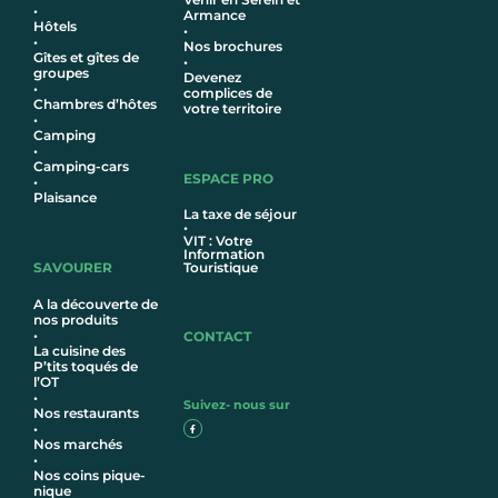
•
Armance
Hôtel
s
•
•
Nos brochures
Gîtes et gîtes de
•
groupes
Devenez
•
complices de
Chambres d’hôtes
votre territoire
•
Camping
•
Camping-cars
ESPACE PRO
•
Plaisance
La taxe de séjour
•
VIT : Votre
Information
SAVOURER
Touristique
A la découverte de
nos produits
•
CONTACT
La cuisine des
P’tits toqués de
l’OT
•
Suivez- nous sur
Nos restaurants
•
Nos marchés
•
Nos coins pique-
nique