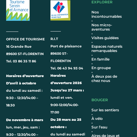
EXPLORER
Nos
incontournables
•
Nos micro-
aventures
•
Visites guidées
R.I.T
OFFICE DE TOURISME
•
Port de plaisance
Espaces naturels
16 Grande Rue
remarquables
89600 ST-
89600 ST-FLORENTIN
•
En famille
FLORENTIN
Tel. 03 86 35 11 86
•
En groupe
Tel. 06 43 94 93 04
•
Horaires
Horaires d’ouverture
À deux pas de
chez nous
d’ouverture 2026
D’avril à octobre
Jusqu’au 27 mars :
du lundi au samedi :
lundi et ven.
9:30 – 12:30/14:00 –
BOUGER
9:00-12:00/14:00-
18:30
Sur les sentiers
17:00
•
À vélo
Du 28 mars au 25
De novembre à mars
•
octobre :
Sur l’eau
lun, mer, jeu, sam :
•
du lundi au samedi
9:30 – 12:30/14:00 –
Aires de jeux et