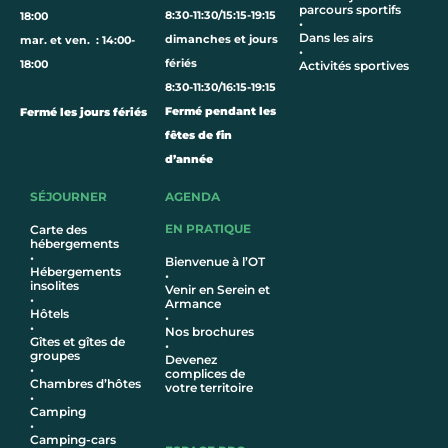
parcours sportifs
8:30-11:30/15:15-19:15
18:00
•
Dans les airs
dimanches et jours
mar. et ven. : 14:00-
•
fériés
18:00
Activités sportives
8:30-11:30/16:15-19:15
Fermé pendant les
Fermé les jours fériés
fêtes de fin
d’année
SÉJOURNER
AGENDA
EN PRATIQUE
Carte des
hébergements
•
Bienvenue à l’OT
Hébergements
•
insolites
Venir en Serein et
•
Armance
Hôtel
s
•
•
Nos brochures
Gîtes et gîtes de
•
groupes
Devenez
•
complices de
Chambres d’hôtes
votre territoire
•
Camping
•
Camping-cars